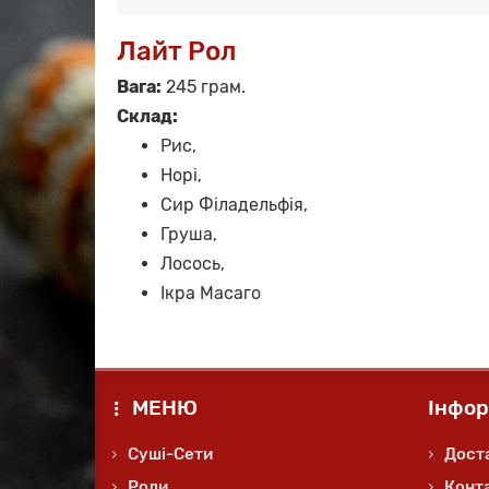
Лайт Рол
Вага:
245 грам.
Склад:
Рис,
Норі,
Сир Філадельфія,
Груша,
Лосось,
Ікра Масаго
МЕНЮ
Інфор
Суші-Сети
Доста
Роли
Конт