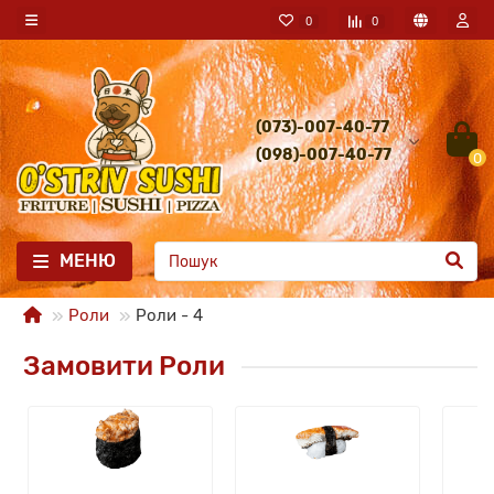
0
0
(073)-007-40-77
(098)-007-40-77
0
МЕНЮ
Роли
Роли - 4
Замовити Роли