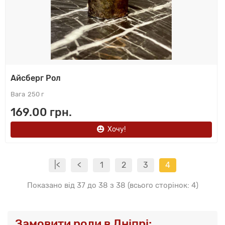
Айсберг Рол
250 г
169.00 грн.
Хочу!
|<
<
1
2
3
4
Показано від 37 до 38 з 38 (всього сторінок: 4)
Замовити роли в Дніпрі: