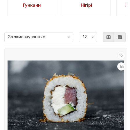
Гункани
Нігірі
За