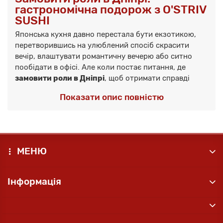
гастрономічна подорож з O'STRIV
SUSHI
Японська кухня давно перестала бути екзотикою,
перетворившись на улюблений спосіб скрасити
вечір, влаштувати романтичну вечерю або ситно
пообідати в офісі. Але коли постає питання, де
замовити роли в Дніпрі
, щоб отримати справді
якісний продукт, вибір стає очевидним. Команда
Показати опис повністю
O'STRIV SUSHI
— це фанати своєї справи, які не
просто готують їжу, а створюють настрій. Наша
роли доставка
вибудувана так, щоб шлях від ножа
суші-майстра до ваших дверей був максимально
коротким.
МЕНЮ
Секрет популярності нашого бренду простий, але
водночас складний у виконанні для багатьох
Інформація
конкурентів: ми ніколи не йдемо на компроміси в
питаннях свіжості. Суші-бар
Острів Суші
використовує тільки сертифіковані продукти від
перевірених постачальників. Це стосується всього: