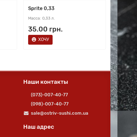
Sprite 0,33
Верона
0,33 л.
560
35.00 грн.
189.0
ХОЧУ
ХОЧ
Наши контакты
(073)-007-40-77
(098)-007-40-77
sale@ostriv-sushi.com.ua
Наш адрес