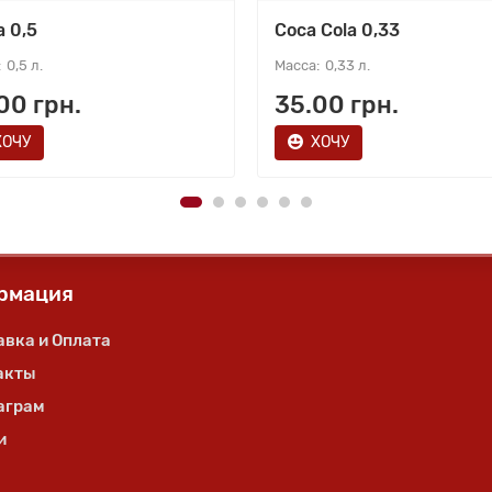
a 0,5
Coca Cola 0,33
0,5 л.
0,33 л.
00 грн.
35.00 грн.
ХОЧУ
ХОЧУ
рмация
авка и Оплата
акты
аграм
и