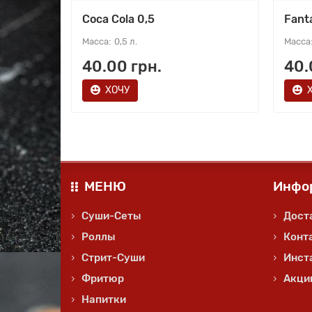
Coca Cola 0,5
Fant
0,5 л.
40.00 грн.
40.
ХОЧУ
МЕНЮ
Инфо
Суши-Сеты
Дост
Роллы
Конт
Стрит-Суши
Инст
Фритюр
Акци
Напитки