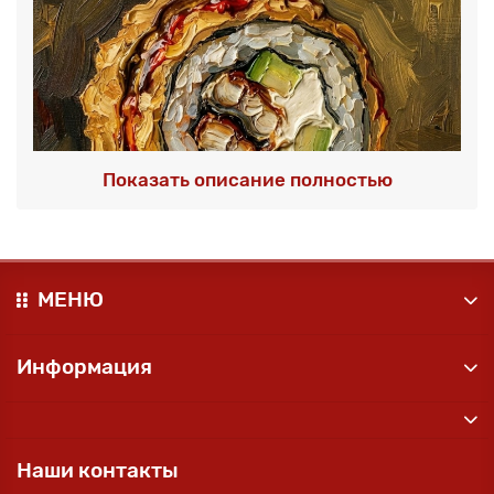
Показать описание полностью
МЕНЮ
Горячие роллы Темпура в Днепре:
хрустящее удовольствие от
Информация
O`STRIV SUSHI
Если ты ищешь способ по-новому взглянуть на
японскую кухню, то Горячие Роллы Темпура — это
именно то, что тебе нужно. Забудь о привычных
Наши контакты
холодных закусках! Представь: нежный рис, сочная